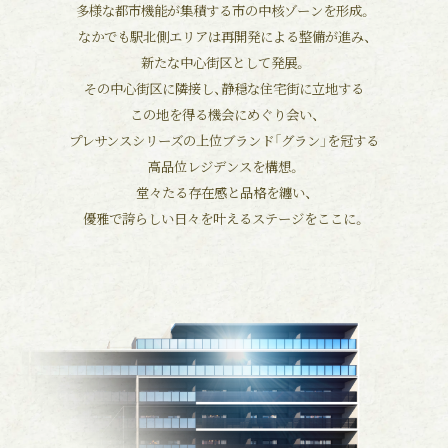
多様な都市機能が集積する市の中核ゾーンを形成。
なかでも駅北側エリアは再開発による整備が進み、
新たな中心街区として発展。
その中心街区に隣接し、静穏な住宅街に立地する
この地を得る機会にめぐり会い、
プレサンスシリーズの上位ブランド「グラン」を冠する
高品位レジデンスを構想。
堂々たる存在感と品格を纏い、
優雅で誇らしい日々を叶えるステージをここに。