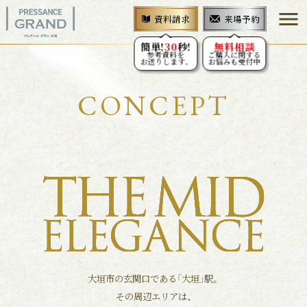
menu
来場予約
資料請求
簡単!
30
秒!
無料相談
参考資料を
ご購入に関する
お送りします。
お悩みも受付中
CONCEPT
大垣市の玄関口である「大垣」駅。
その周辺エリアは、