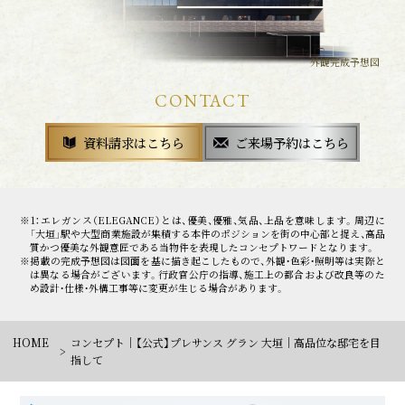
外観完成予想図
CONTACT
資料請求はこちら
ご来場予約はこちら
※1：エレガンス（ELEGANCE）とは、優美、優雅、気品、上品を意味します。周辺に
「大垣」駅や大型商業施設が集積する本件のポジションを街の中心部と捉え、高品
質かつ優美な外観意匠である当物件を表現したコンセプトワードとなります。
※掲載の完成予想図は図面を基に描き起こしたもので、外観・色彩・照明等は実際と
は異なる場合がございます。行政官公庁の指導、施工上の都合および改良等のた
め設計・仕様・外構工事等に変更が生じる場合があります。
HOME
コンセプト｜【公式】プレサンス グラン 大垣｜高品位な邸宅を目
指して