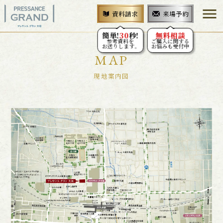
menu
来場予約
資料請求
簡単!
30
秒!
無料相談
参考資料を
ご購入に関する
お送りします。
お悩みも受付中
MAP
現地案内図