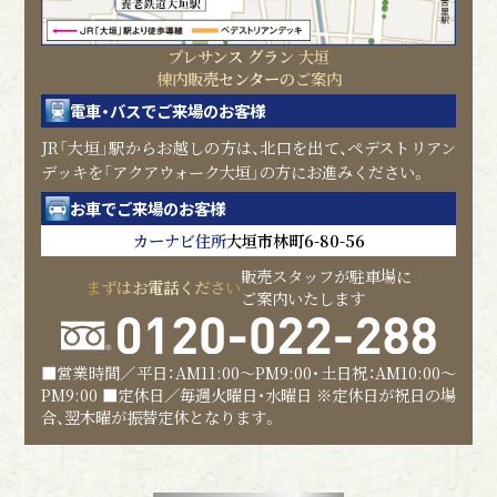
プレサンス グラン 大垣
棟内販売センターのご案内
電車・バスでご来場のお客様
JR「大垣」駅からお越しの方は、北口を出て、ペデストリアン
デッキを「アクアウォーク大垣」の方にお進みください。
お車でご来場のお客様
カーナビ住所
大垣市林町6-80-56
販売スタッフが駐車場に
まずはお電話ください
ご案内いたします
■営業時間／平日：AM11:00～PM9:00・土日祝：AM10:00～
PM9:00 ■定休日／毎週火曜日・水曜日 ※定休日が祝日の場
合、翌木曜が振替定休となります。