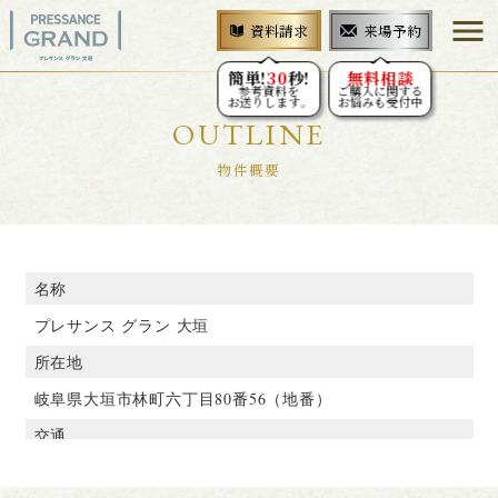
menu
来場予約
資料請求
簡単!
30
秒!
無料相談
参考資料を
ご購入に関する
お送りします。
お悩みも受付中
OUTLINE
物件概要